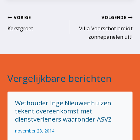
B
VORIGE
VOLGENDE
e
Kerstgroet
Villa Voorschot breidt
zonnepanelen uit!
r
i
c
h
Vergelijkbare berichten
t
n
Wethouder Inge Nieuwenhuizen
a
tekent overeenkomst met
v
dienstverleners waaronder ASVZ
i
november 23, 2014