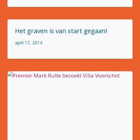
g
a
t
Het graven is van start gegaan!
i
april 17, 2014
e