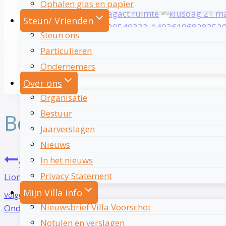
Ophalen glas en papier
Steun/ Vrienden
Steun ons
Particulieren
Ondernemers
Over ons
Organisatie
Bestuur
Bericht navigatie
Jaarverslagen
Nieuws
In het nieuws
Vorige
Privacy Statement
Lions geven € 20.000,– aan Voorschot
Mijn Villa info
Volgende
Nieuwsbrief Villa Voorschot
Ondertekening huurcontract
Notulen en verslagen