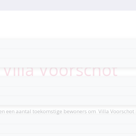
Villa Voorschot
en een aantal toekomstige bewoners om Villa Voorschot in 
richten van de keukens, gemeenschappelijke huiskamers e
den. Met dank aan vele fondsen en donateurs die dit m