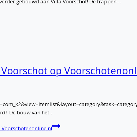
 verder gebouwd aan Villa Voorschot! De trappen…
la Voorschot op Voorschotenonl
on=com_k2&view=itemlist&layout=category&task=categor
everd! De bouw van het…
p Voorschotenonline.nl