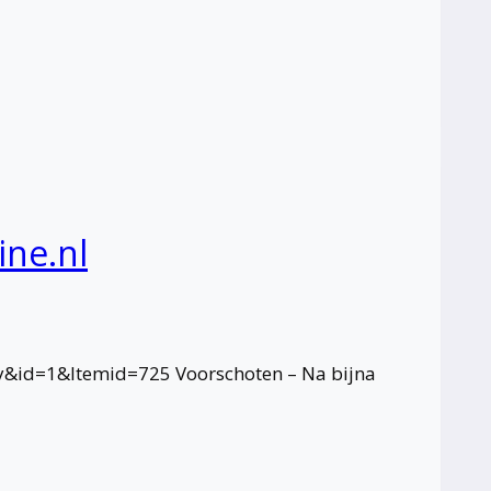
ine.nl
y&id=1&Itemid=725 Voorschoten – Na bijna