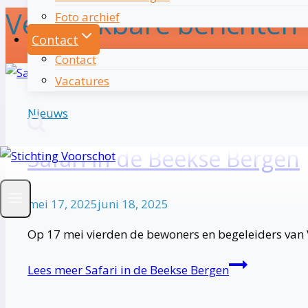
Vergelijkbare berichten
Foto archief
Contact
Contact
Vacatures
Nieuws
Safari in de Beekse Bergen
mei 17, 2025
juni 18, 2025
Op 17 mei vierden de bewoners en begeleiders van V
Lees meer
Safari in de Beekse Bergen