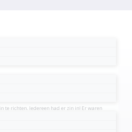
te richten. Iedereen had er zin in! Er waren
n dagbestedingsruimten en ook in de tuin
ogelijk hebben gemaakt!