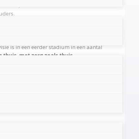
mleiders, de scheidende en de nieuwe
uders.
j iedereen opviel, was het enorme
regen wij de gelegenheid om aan de hand van
sie is in een eerder stadium in een aantal
s thuis, met zorg zoals thuis
.
ASVZ gehanteerde
Triple-C Methode
, die
t boei kan komen en vaardigheden kan
jn. Met plezierige antwoorden op daaromtrent
ullen een zucht van verlichting hebben
 hoop geeft voor de toekomst. Gevraagd naar