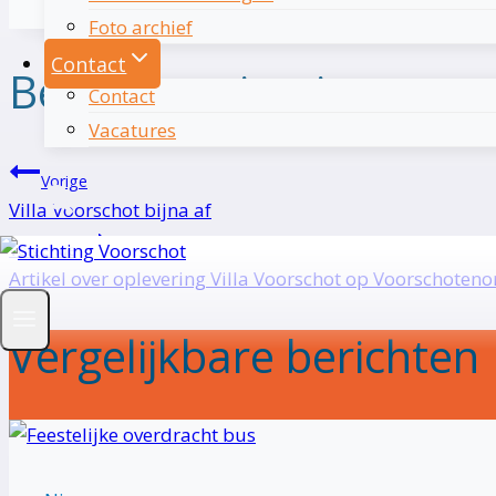
Foto archief
Contact
Bericht navigatie
Contact
Vacatures
Vorige
Villa Voorschot bijna af
Volgende
Artikel over oplevering Villa Voorschot op Voorschotenon
Vergelijkbare berichten