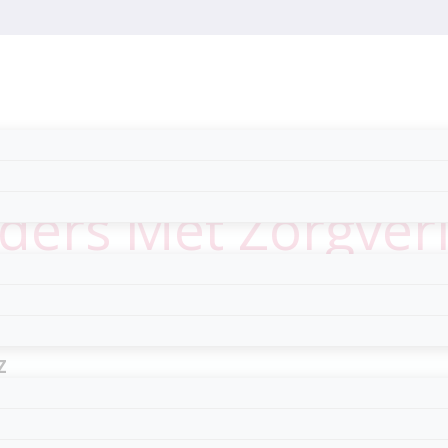
ders Met Zorgver
Z
oorschot komen maandelijks samen om de nodige zaken – 
licten onderling e.d. – te bespreken. Op 9 februari jl. wa