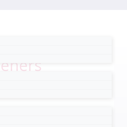
leners
zoals organisatiestructuur, financiën,
s er een wel heel bijzondere bijeenkomst.