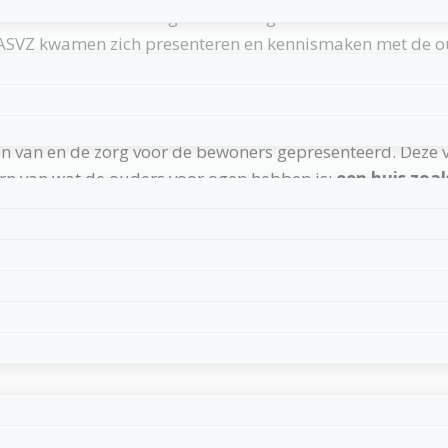
, want de tot nu toe aangenomen begeleiders met hun tea
ASVZ kwamen zich presenteren en kennismaken met de o
Z de gelegenheid zich voor te stellen. Wat ons ouders bi
aan werken; dat was direct al hartverwarmend. Daarna k
n van en de zorg voor de bewoners gepresenteerd. Deze vi
ern van wat de ouders voor ogen hebben is:
een huis zoal
Z-medewerkers, die daarna aan zet waren. Naast de door 
relatie tussen de cliënt en zijn begeleider de cliënt to
n de bewoners zoveel mogelijk het
gewone leven
moet zi
el ouders die hun kind in een instelling hebben wonen, z
nnis gemaakt. Het was een inspirerende bijeenkomst, die